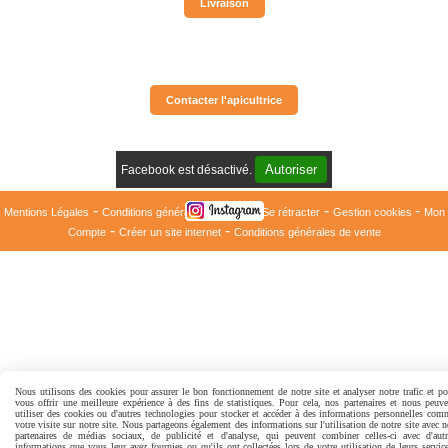
Livraison
Contacter l'apicultrice
Autoriser
Facebook est désactivé.
Mentions Légales
Conditions générales de vente
Se rétracter
Gestion cookies
Mon
Compte
Créer un site internet
Conditions générales de vente
Nous utilisons des cookies pour assurer le bon fonctionnement de notre site et analyser notre trafic et po
vous offrir une meilleure expérience à des fins de statistiques. Pour cela, nos partenaires et nous peuve
utiliser des cookies ou d'autres technologies pour stocker et accéder à des informations personnelles com
votre visite sur notre site. Nous partageons également des informations sur l'utilisation de notre site avec 
partenaires de médias sociaux, de publicité et d'analyse, qui peuvent combiner celles-ci avec d'autr
informations que vous leur avez fournies ou qu'ils ont collectées lors de votre utilisation de leurs service