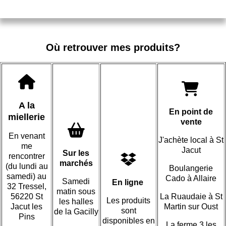
Où retrouver mes produits?


A la
En point de
miellerie
vente

En venant
J'achète local
à St
me
Jacut
Sur les
rencontrer

marchés
(
du lundi au
Boulangerie
samedi) au
Cado à Allaire
Samedi
En ligne
32 Tressel,
matin sous
56220 St
La Ruaudaie à St
Les produits
les halles
Jacut les
Martin sur Oust
sont
de la Gacilly
Pins
disponibles en
La ferme 3 les