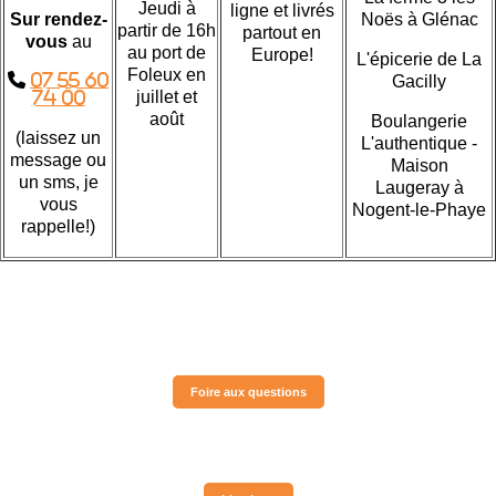
Jeudi à
ligne et livrés
Sur rendez-
Noës à Glénac
partir de 16h
partout en
vous
au
au port de
Europe!
L'épicerie de La
Foleux en

07 55 60
Gacilly
juillet et
74 00
août
Boulangerie
(laissez un
L'authentique -
message ou
Maison
un sms, je
Laugeray
à
vous
Nogent-le-Phaye
rappelle!)
Foire aux questions